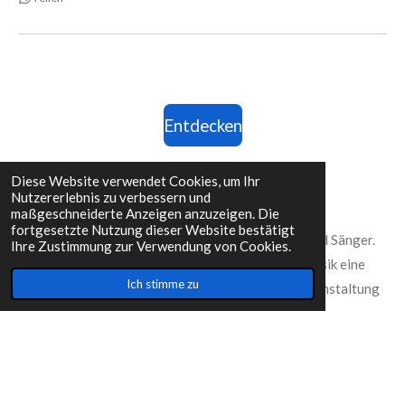
Entdecken
Diese Website verwendet Cookies, um Ihr
Nutzererlebnis zu verbessern und
Über mich
maßgeschneiderte Anzeigen anzuzeigen. Die
fortgesetzte Nutzung dieser Website bestätigt
Mein Name ist Leon Hattemer, ich bin Gitarrist und Sänger.
Ihre Zustimmung zur Verwendung von Cookies.
Mein Fokus liegt darauf, durch hochwertige Musik eine
Ich stimme zu
emotionale Atmosphäre zu schaffen, die Ihre Veranstaltung
unvergesslich macht.