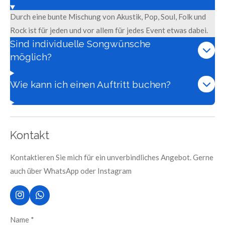
Durch eine bunte Mischung von Akustik, Pop, Soul, Folk und
Rock ist für jeden und vor allem für jedes Event etwas dabei.
Sind individuelle Songwünsche
möglich?
Wie kann ich einen Auftritt buchen?
Kontakt
Kontaktieren Sie mich für ein unverbindliches Angebot. Gerne
auch über WhatsApp oder Instagram
I
W
n
h
s
a
Name *