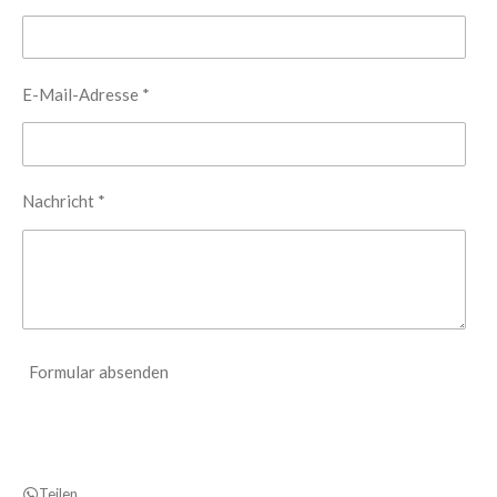
t
t
a
s
g
A
r
p
a
p
E-Mail-Adresse *
m
Nachricht *
Formular absenden
Teilen