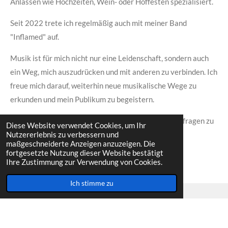
Anlässen wie Hochzeiten, Wein- oder Hoffesten spezialisiert.
Seit 2022 trete ich regelmäßig auch mit meiner Band
"Inflamed" auf.
Musik ist für mich nicht nur eine Leidenschaft, sondern auch
ein Weg, mich auszudrücken und mit anderen zu verbinden. Ich
freue mich darauf, weiterhin neue musikalische Wege zu
erkunden und mein Publikum zu begeistern.
Treten Sie gerne mit mir in Kontakt, um Buchungsanfragen zu
Diese Website verwendet Cookies, um Ihr
Nutzererlebnis zu verbessern und
stellen. Ich freue mich darauf, von Ihnen zu hören!
maßgeschneiderte Anzeigen anzuzeigen. Die
fortgesetzte Nutzung dieser Website bestätigt
Ihre Zustimmung zur Verwendung von Cookies.
Ich stimme zu
© 2024 - 2026 Leon Hattemer Music
Mit Unterstützung von
Webador