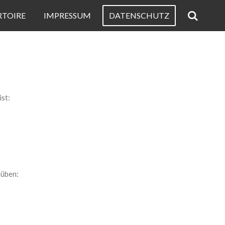
RTOIRE
IMPRESSUM
DATENSCHUTZ
st:
süben: